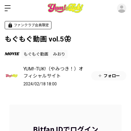
ロ
ファンクラブ会員限定
もぐもぐ動画 vol.5🦋
MOVIE
もぐもぐ動画
みおり
YUM!-TUK!（やみつき！）オ
フィシャルサイト
フォロー
2024/02/18 18:00
Bitfan IDでログイン