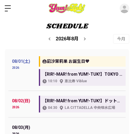
ロ
SCHEDULE
2026年8月
今月
08/01(土)
🎂凪沙茉莉果 お誕生日💙
2026
【RIR!-MAR! from YUM!-TUK!】TOKYO IDOL SQUALL Vol.7
10:10
恵比寿 Viblue
08/02(日)
【RIR!-MAR! from YUM!-TUK!】ドットビーピーエム 5thシングル「もったいない/ポーカーフェイス」発売記念イベント
2026
04:30
LA CITTADELLA 中央噴水広場
08/03(月)
2026