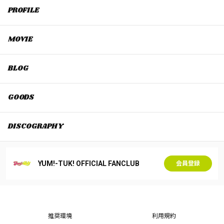
PROFILE
MOVIE
BLOG
GOODS
DISCOGRAPHY
YUM!-TUK! OFFICIAL FANCLUB
会員登録
推奨環境
利用規約