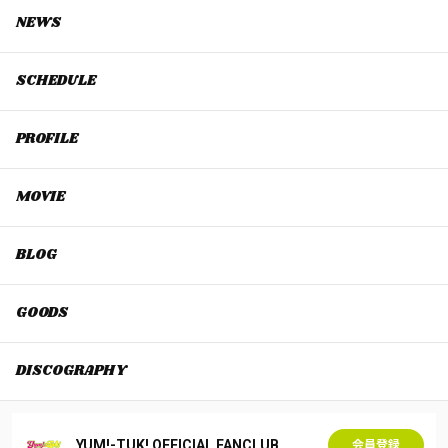
NEWS
SCHEDULE
PROFILE
MOVIE
BLOG
GOODS
DISCOGRAPHY
YUM!-TUK! OFFICIAL FANCLUB
会員登録