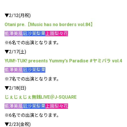
▼2/12(月祝)
Otani pre.【Music has no borders vol.84】
藍澤美風
凪沙茉梨果
上園梨々花
※6名での出演となります。
▼2/17(土)
YUM!-TUK! presents Yummy's Paradise #ヤミパラ vol.4
藍澤美風
凪沙茉梨果
※7名での出演となります。
▼2/18(日)
じぇじぇじぇ無銭LIVE＠J-SQUARE
藍澤美風
凪沙茉梨果
上園梨々花
※6名での出演となります。
▼2/23(金祝)