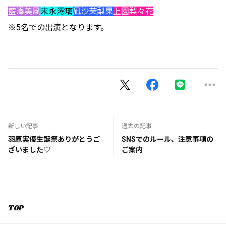
藍澤美風
末永澪璃
凪沙茉梨果
上園梨々花
※5名での出演となります。
新しい記事
過去の記事
羽原実優生誕祭ありがとうご
SNSでのルール、注意事項の
ざいました♡
ご案内
TOP