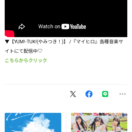
▼【YUM!-TUK!(やみつき！)】 /『マイヒロ』各種音楽サ
イトにて配信中♡
こちらからクリック