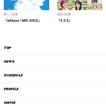
新しい記事
過去の記事
『withyou / MIX JUICE』
『S.O.S』
TOP
NEWS
SCHEDULE
PROFILE
MOVIE