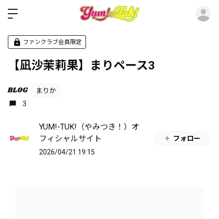
ロ
ファンクラブ会員限定
【凪沙茉莉果】まりペース3
BLOG
まりか
3
YUM!-TUK!（やみつき！）オ
フィシャルサイト
フォロー
2026/04/21 19:15