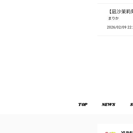
【凪沙茉莉果
まりか
2026/02/09 22:
TOP
NEWS
S