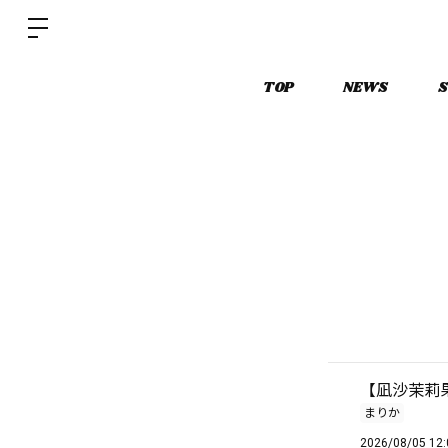
TOP
NEWS
S
【凪沙茉莉果
まりか
2026/08/05 12: