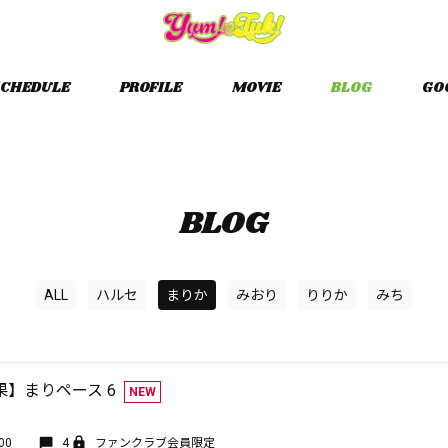
CHEDULE
PROFILE
MOVIE
BLOG
GO
BLOG
ALL
ハルセ
まりか
みおり
りりか
みち
】まりペース 6
NEW
00
4
ファンクラブ会員限定