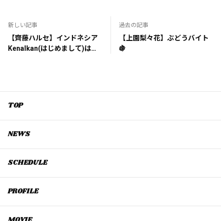
新しい記事
過去の記事
【齊藤ハルセ】インドネシア
【上園梨々花】ぶどうバイト
Kenalkan(はじめまして)はる
🍇
せ！！！
TOP
NEWS
SCHEDULE
PROFILE
MOVIE