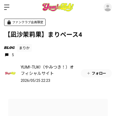
ロ
ファンクラブ会員限定
【凪沙茉莉果】まりペース4
BLOG
まりか
5
YUM!-TUK!（やみつき！）オ
フィシャルサイト
フォロー
2026/05/25 22:23